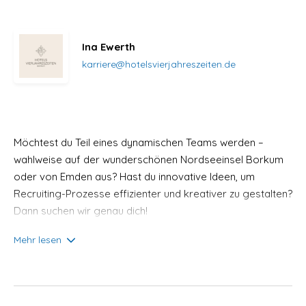
Ina Ewerth
karriere@hotelsvierjahreszeiten.de
Möchtest du Teil eines dynamischen Teams werden –
wahlweise auf der wunderschönen Nordseeinsel Borkum
oder von Emden aus? Hast du innovative Ideen, um
Recruiting-Prozesse effizienter und kreativer zu gestalten?
Dann suchen wir genau dich!
Mehr lesen
Einsatzort:
Borkum oder Emden
Beschäftigung:
Teilzeit
Beginn:
Ab sofort