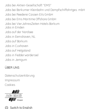
Jobs
bei Aktien-Gesellschaft "EMS"
Jobs
bei Borkumer Kleinbahn und Dampfschiffahrtges. mbH
Jobs
bei Reederei Cassen Eils GmbH
Jobs
bei Ems Maritime Offshore GmbH
Jobs
bei VierJahresZeiten Hotels Borkum
Jobs
in
Emden
Jobs
auf der
Nordsee
Jobs
in
Eemshaven, NL
Jobs
auf
Borkum
Jobs
in
Cuxhaven
Jobs
auf
Helgoland
Jobs
in
Fedderwardersiel
Jobs
in
Jemgum
ÜBER UNS
Datenschutzerklärung
Impressum
Cookies
Switch to English