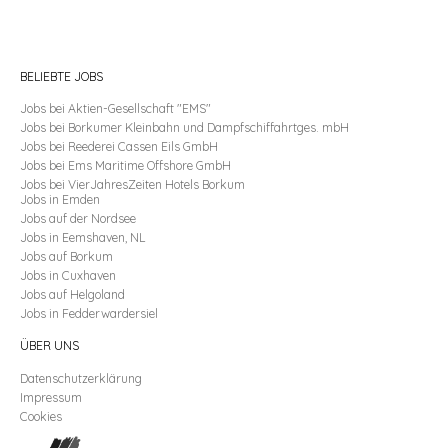
BELIEBTE JOBS
Jobs
bei Aktien-Gesellschaft "EMS"
Jobs
bei Borkumer Kleinbahn und Dampfschiffahrtges. mbH
Jobs
bei Reederei Cassen Eils GmbH
Jobs
bei Ems Maritime Offshore GmbH
Jobs
bei VierJahresZeiten Hotels Borkum
Jobs
in
Emden
Jobs
auf der
Nordsee
Jobs
in
Eemshaven, NL
Jobs
auf
Borkum
Jobs
in
Cuxhaven
Jobs
auf
Helgoland
Jobs
in
Fedderwardersiel
ÜBER UNS
Datenschutzerklärung
Impressum
Cookies