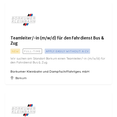
Teamleiter/-in (m/w/d) für den Fahrdienst Bus & Zug
Teamleiter/-in (m/w/d) für den Fahrdienst Bus &
Zug
NEW
FULL-TIME
APPLY EASILY WITHOUT A CV
Wir suchen am Standort Borkum einen Teamleiter/-in (m/w/d) für
den Fahrdienst Bus & Zug.
Borkumer Kleinbahn und Dampfschiffahrtges. mbH
Borkum
Kraftfahrzeugmechaniker/ -mechatroniker (m/w/d)