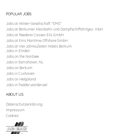
POPULAR JOBS
Jobs
at Aktien-Gesellschaft "EMS"
Jobs
at Borkumer Kleinbahn und Dampfschiffahrtges. mbH
Jobs
at Reederei Cassen Eils GmbH
Jobs
at Ems Maritime Offshore GmbH
Jobs
at VierJahresZeiten Hotels Borkum
Jobs
in
Emden
Jobs
on the
Nordsee
Jobs
in
Eemshaven, NL
Jobs
on
Borkum
Jobs
in
Cuxhaven
Jobs
on
Helgoland
Jobs
in
Fedderwardersiel
ABOUT US
Datenschutzerklärung
Impressum
Cookies