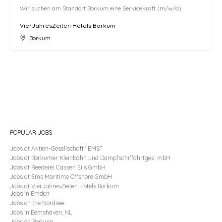
Wir suchen am Standort Borkum eine Servicekraft (m/w/d)
VierJahresZeiten Hotels Borkum
Borkum
POPULAR JOBS
Jobs
at Aktien-Gesellschaft "EMS"
Jobs
at Borkumer Kleinbahn und Dampfschiffahrtges. mbH
Jobs
at Reederei Cassen Eils GmbH
Jobs
at Ems Maritime Offshore GmbH
Jobs
at VierJahresZeiten Hotels Borkum
Jobs
in
Emden
Jobs
on the
Nordsee
Jobs
in
Eemshaven, NL
Jobs
on
Borkum