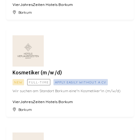
VierJahresZeiten Hotels Borkum
Borkum
Kosmetiker (m /w /d)
Kosmetiker (m /w /d)
NEW
FULL-TIME
APPLY EASILY WITHOUT A CV
Wir suchen am Standort Borkum eine*n Kosmetiker*in (m/w/d)
VierJahresZeiten Hotels Borkum
Borkum
Chef de partie (m/w/d)