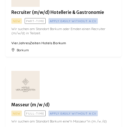
Recruiter (m/w/d) Hotellerie & Gastronomie
NEW
PART-TIME
APPLY EASILY WITHOUT A CV
Wir suchen am Standort Borkum oder Emden einen Recruiter
(m/w/d) in Teilzeit.
VierJahresZeiten Hotels Borkum
Borkum
Masseur (m /w /d)
Masseur (m /w /d)
NEW
FULL-TIME
APPLY EASILY WITHOUT A CV
Wir suchen am Standort Borkum eine*n Masseur*in (m /w /d)