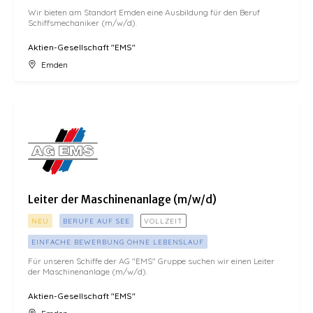
Wir bieten am Standort Emden eine Ausbildung für den Beruf
Schiffsmechaniker (m/w/d).
Aktien-Gesellschaft "EMS"
Emden
Leiter der Maschinenanlage (m/w/d)
Leiter der Maschinenanlage (m/w/d)
NEU
BERUFE AUF SEE
VOLLZEIT
EINFACHE BEWERBUNG OHNE LEBENSLAUF
Für unseren Schiffe der AG "EMS" Gruppe suchen wir einen Leiter
der Maschinenanlage (m/w/d).
Aktien-Gesellschaft "EMS"