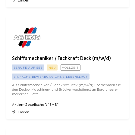
Emden
Schiffsmechaniker / Fachkraft Deck (m/w/d)
Schiffsmechaniker / Fachkraft Deck (m/w/d)
BERUFE AUF SEE
NEU
VOLLZEIT
EINFACHE BEWERBUNG OHNE LEBENSLAUF
Als Schiffsmechaniker / Fachkraft Deck (m/w/d) übernehmen Sie
den Decks- Maschinen- und Brückenwachdienst an Bord unserer
modernen Flotte.
Aktien-Gesellschaft "EMS"
Emden
Technischer Wachoffizier (m/w/d)